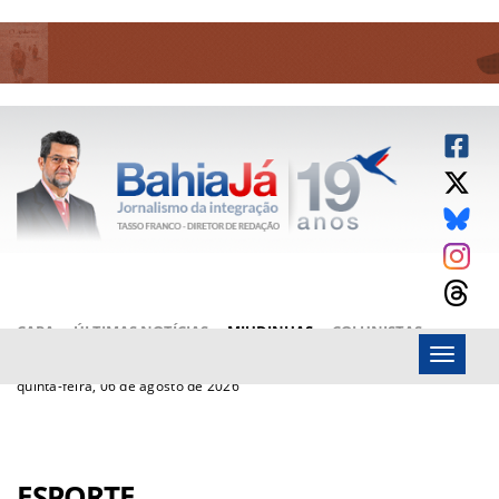
CAPA
ÚLTIMAS NOTÍCIAS
MIUDINHAS
COLUNISTAS
Menu
ARTIGOS
BAHIAJÁ VÍDEOS
FALE CONOSCO
quinta-feira, 06 de agosto de 2026
ESPORTE