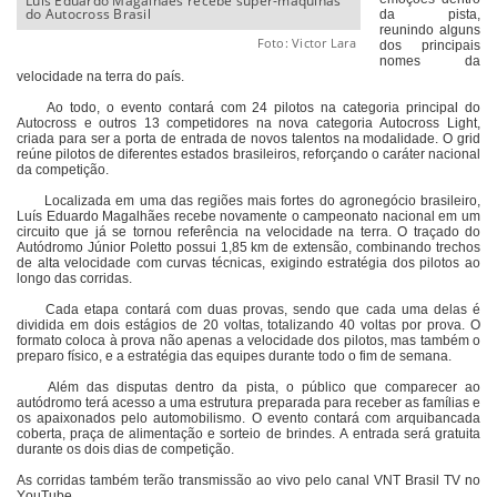
Luis Eduardo Magalhães recebe super-máquinas
do Autocross Brasil
da pista,
reunindo alguns
Foto: Victor Lara
dos principais
nomes da
velocidade na terra do país.
Ao todo, o evento contará com 24 pilotos na categoria principal do
Autocross e outros 13 competidores na nova categoria Autocross Light,
criada para ser a porta de entrada de novos talentos na modalidade. O grid
reúne pilotos de diferentes estados brasileiros, reforçando o caráter nacional
da competição.
Localizada em uma das regiões mais fortes do agronegócio brasileiro,
Luís Eduardo Magalhães recebe novamente o campeonato nacional em um
circuito que já se tornou referência na velocidade na terra. O traçado do
Autódromo Júnior Poletto possui 1,85 km de extensão, combinando trechos
de alta velocidade com curvas técnicas, exigindo estratégia dos pilotos ao
longo das corridas.
Cada etapa contará com duas provas, sendo que cada uma delas é
dividida em dois estágios de 20 voltas, totalizando 40 voltas por prova. O
formato coloca à prova não apenas a velocidade dos pilotos, mas também o
preparo físico, e a estratégia das equipes durante todo o fim de semana.
Além das disputas dentro da pista, o público que comparecer ao
autódromo terá acesso a uma estrutura preparada para receber as famílias e
os apaixonados pelo automobilismo. O evento contará com arquibancada
coberta, praça de alimentação e sorteio de brindes. A entrada será gratuita
durante os dois dias de competição.
As corridas também terão transmissão ao vivo pelo canal VNT Brasil TV no
YouTube.