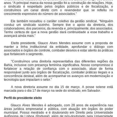
anos. “A principal marca da nossa gestão foi a construção de relações. Hoje,
o sindicato é respeitado pelos órgãos públicos e de fiscalização, e
construímos um canal direto com o revendedor que se refletiu no
crescimento expressivo do número de associados.”
Ele também ressaltou o caráter coletivo da gestão sindical. “Ninguém
conduz um sindicato sozinho. Sempre tive o apoio da diretoria, dos
colaboradores, dos parceiros, da revenda e, principalmente, dos associados.
Tenho certeza de que a nova gestão dará continuidade a esse trabalho e
avançará ainda mais.”
Eleito presidente, Glauco Alves Mendes assume com a proposta de
manter a linha institucional da entidade, aprofundar o diálogo com
associados e órgãos de controle, combater desvios e estar atento às práticas
que fortalecem o segmento.
“Construímos uma diretoria representativa das diferentes regiões da
Bahia, inclusive com presença feminina significativa. Nosso compromisso é
fortalecer a relação de confiança com o associado, atuar de forma
responsável junto aos órgãos de fiscalização, combater práticas ilegais e a
concorrência desleal, além de acompanhar os avanços em modernização e
tecnologia que impactam o setor.”
A nova diretoria assume no dia 15 de março. A posse solene está
marcada para o dia 17 de março na sede do sindicato, em Salvador.
Perfil do presidente eleito
Glauco Alves Mendes é advogado, com 28 anos de experiência nas
áreas jurídica empresarial e pública, com atuação em órgãos do poder
municipal. Possui mestrado e é doutorando em Direito pela Universidade
Autônoma de Lisboa (Portugal), além de pós-doutorado pela Universidade