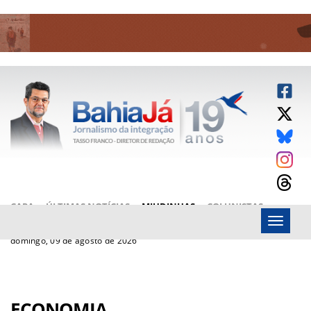
CAPA
ÚLTIMAS NOTÍCIAS
MIUDINHAS
COLUNISTAS
Menu
ARTIGOS
BAHIAJÁ VÍDEOS
FALE CONOSCO
domingo, 09 de agosto de 2026
ECONOMIA