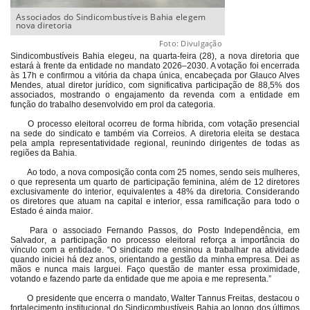
Associados do Sindicombustíveis Bahia elegem
nova diretoria
Foto: Divulgação
Sindicombustíveis Bahia elegeu, na quarta-feira (28), a nova diretoria que
estará à frente da entidade no mandato 2026–2030. A votação foi encerrada
às 17h e confirmou a vitória da chapa única, encabeçada por Glauco Alves
Mendes, atual diretor jurídico, com significativa participação de 88,5% dos
associados, mostrando o engajamento da revenda com a entidade em
função do trabalho desenvolvido em prol da categoria.
O processo eleitoral ocorreu de forma híbrida, com votação presencial
na sede do sindicato e também via Correios. A diretoria eleita se destaca
pela ampla representatividade regional, reunindo dirigentes de todas as
regiões da Bahia.
Ao todo, a nova composição conta com 25 nomes, sendo seis mulheres,
o que representa um quarto de participação feminina, além de 12 diretores
exclusivamente do interior, equivalentes a 48% da diretoria. Considerando
os diretores que atuam na capital e interior, essa ramificação para todo o
Estado é ainda maior.
Para o associado Fernando Passos, do Posto Independência, em
Salvador, a participação no processo eleitoral reforça a importância do
vínculo com a entidade. “O sindicato me ensinou a trabalhar na atividade
quando iniciei há dez anos, orientando a gestão da minha empresa. Dei as
mãos e nunca mais larguei. Faço questão de manter essa proximidade,
votando e fazendo parte da entidade que me apoia e me representa.”
O presidente que encerra o mandato, Walter Tannus Freitas, destacou o
fortalecimento institucional do Sindicombustíveis Bahia ao longo dos últimos