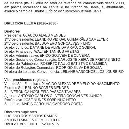
de Messina (Itália). Atua no setor de revenda de combustíveis desde 2008,
em postos localizados na capital e no interior da Bahia, e, atualmente,
exerce o cargo de Diretor Jurídico do Sindicombustíveis Bahia.
DIRETORIA ELEITA (2026–2030)
Diretores
Presidente: GLAUCO ALVES MENDES
1º Vice-presidente: LEANDRO VIDIGAL GUIMARÃES CAMELYER
2º Vice-presidente: BALDOMERO GONÇALVES FILHO
Diretor Jurídico: DAYANE DE ALMEIDA ARAÚJO SOBRAL
Diretor Financeiro: WALTER TANNUS FREITAS
Diretor Administrativo: ERICO GOUVEIA DE OLIVEIRA
Diretor Social e de Comunicação: CARLOS TEIXEIRA DE FREITAS NETO
Diretor de Patrimônio: ROBERTO PAULO BATISTA DE ALMEIDA
Diretor de Relações Comerciais: RODRIGO SILVA DE SOUZA
Diretora de Lojas de Conveniência: LEILANE VASCONCELLOS LOUREIRO
Vice-presidentes regionais
Vale do São Francisco: PLÁCIDO ALEXANDRE MELO DO NASCIMENTO
Extremo Sul: BRUNO SOARES MENDES
Sul: VERÔNICA NOGUEIRA PASSOS TAVARES
Agreste: ANTÔNIO CARLOS OLIVEIRA GONÇALVES JÚNIOR
Recôncavo: JOSÉ NUNES SOBRINHO NETO
Sudoeste: MARIA CAROLINA CARDOSO COSTA
Diretores suplentes
LUCIANO DOS SANTOS RAMOS
ANTÔNIO SIMÕES DE MELO FILHO
DALILA CAROLINE DE SÁ NEVES