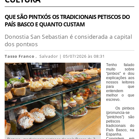
QUE SÃO PINTXÓS OS TRADICIONAIS PETISCOS DO
PAÍS BASCO E QUANTO CUSTAM
Donostia San Sebastian é considerada a capital
dos pontxos
Tasso Franco
, Salvador | 05/07/2026 às 08:31
Tenho falado
muito sobre
"pintxos" e dou
explicações aos
nossos leitores
para que
entendem
melhor o que
escrevo.
Os pintxos
(pronuncia-se
"pintchos") são
petiscos
tradicionais do
País Basco, na
Espanha.
Consistem em