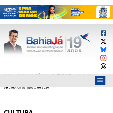
CAPA
ÚLTIMAS NOTÍCIAS
MIUDINHAS
COLUNISTAS
Menu
ARTIGOS
BAHIAJÁ VÍDEOS
FALE CONOSCO
s�bado, 08 de agosto de 2026
CULTURA