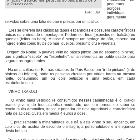
Pintxos - tradicionais petiscos do país Basco de 3
a 7euros cada
pequenas
porções
Foto: BJÁ
individuais,
geralmente
servidas sobre uma fatia de pão e presas por um palito.
Eles se diferem das clássicas tapas espanholas e possuem características
únicas na variedade e montagem: Podem ser frios (expostos no balcão) ou
quentes (feitos na hora). A base é sempre um pedaço de pão, coberto por
ingredientes como frutos do mar, queijos, presunto cru e vegetais.
Origem do Nome: A palavra vem do basco pintxo (ou do espanhol pincho),
que significa "espeto" ou "espetinho", uma referência ao palito usado para
segurar os ingredientes.
Ha uma cultura de Bar nas cidades do País Basco em "ir de pintxos" (ir de
pintxos ou txikiteo), onde as pessoas circulam por vários bares na mesma
noite, consumindo um ou dois petiscos e uma bebida em cada
estabelecimento.
VINHO TXAKOLI
O vinho mais vendido (e consumido) nessas caminhadas é o Txakoli
branco jovem, de teor alcoólico moderado, que em termos de sabor se
revela muito aromático, fresco e portador de uma agradável e característica
nota de acidez. Custa em média 4 euros a dose.
É precisamente a mineralidade que dá a este vinho o seu encanto, em
cujo pico de acidez de esconde o milagre, a personalidade e a elegância
desta bebida.
Trata-se de um vinho que é fruto da variedade autóctone Hondarribi Zuri e