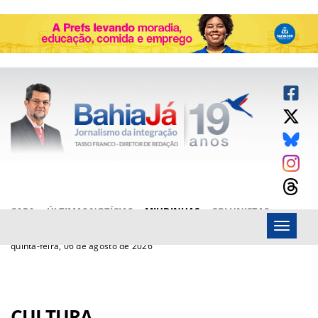
CAPA
ÚLTIMAS NOTÍCIAS
MIUDINHAS
COLUNISTAS
Menu
ARTIGOS
BAHIAJÁ VÍDEOS
FALE CONOSCO
quinta-feira, 06 de agosto de 2026
CULTURA