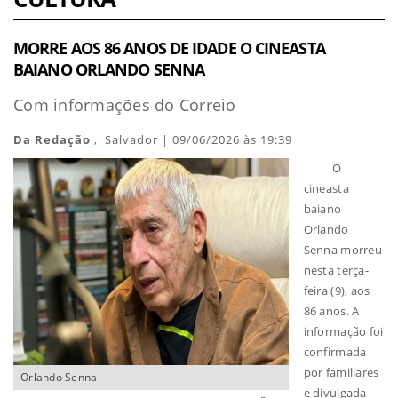
MORRE AOS 86 ANOS DE IDADE O CINEASTA
BAIANO ORLANDO SENNA
Com informações do Correio
Da Redação
, Salvador | 09/06/2026 às 19:39
O
cineasta
baiano
Orlando
Senna morreu
nesta terça-
feira (9), aos
86 anos. A
informação foi
confirmada
por familiares
Orlando Senna
e divulgada