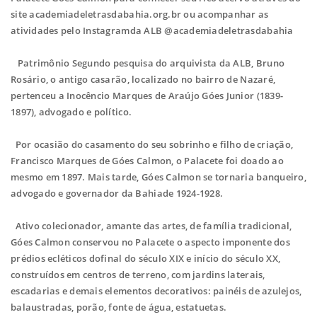
site academiadeletrasdabahia.org.br ou acompanhar as
atividades pelo Instagramda ALB @academiadeletrasdabahia
Patrimônio Segundo pesquisa do arquivista da ALB, Bruno
Rosário, o antigo casarão, localizado no bairro de Nazaré,
pertenceu a Inocêncio Marques de Araújo Góes Junior (1839-
1897), advogado e político.
Por ocasião do casamento do seu sobrinho e filho de criação,
Francisco Marques de Góes Calmon, o Palacete foi doado ao
mesmo em 1897. Mais tarde, Góes Calmon se tornaria banqueiro,
advogado e governador da Bahiade 1924-1928.
Ativo colecionador, amante das artes, de família tradicional,
Góes Calmon conservou no Palacete o aspecto imponente dos
prédios ecléticos dofinal do século XIX e início do século XX,
construídos em centros de terreno, com jardins laterais,
escadarias e demais elementos decorativos: painéis de azulejos,
balaustradas, porão, fonte de água, estatuetas.