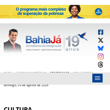
CAPA
ÚLTIMAS NOTÍCIAS
MIUDINHAS
COLUNISTAS
Menu
ARTIGOS
BAHIAJÁ VÍDEOS
FALE CONOSCO
domingo, 09 de agosto de 2026
CULTURA