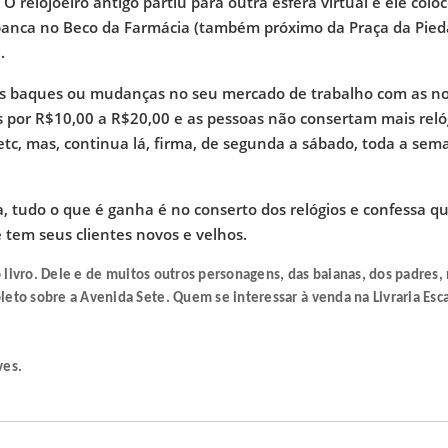
 relojoeiro antigo partiu para outra esfera virtual e ele colo
anca no Beco da Farmácia (também próximo da Praça da Pied
.
ios baques ou mudanças no seu mercado de trabalho com as n
s por R$10,00 a R$20,00 e as pessoas não consertam mais relóg
etc, mas, continua lá, firma, de segunda a sábado, toda a sem
a, tudo o que é ganha é no conserto dos relógios e confessa q
e tem seus clientes novos e velhos.
 livro. Dele e de muitos outros personagens, das baianas, dos padres,
eto sobre a Avenida Sete. Quem se interessar à venda na Livraria Esca
ves.