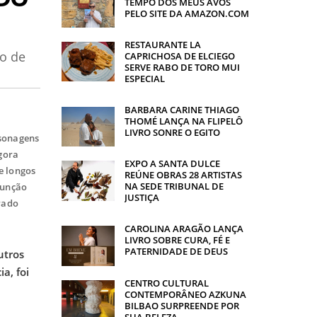
TEMPO DOS MEUS AVÓS
PELO SITE DA AMAZON.COM
RESTAURANTE LA
ço de
CAPRICHOSA DE ELCIEGO
SERVE RABO DE TORO MUI
ESPECIAL
BARBARA CARINE THIAGO
THOMÉ LANÇA NA FLIPELÔ
LIVRO SONRE O EGITO
rsonagens
gora
EXPO A SANTA DULCE
e longos
REÚNE OBRAS 28 ARTISTAS
NA SEDE TRIBUNAL DE
função
JUSTIÇA
rado
CAROLINA ARAGÃO LANÇA
LIVRO SOBRE CURA, FÉ E
PATERNIDADE DE DEUS
utros
a, foi
CENTRO CULTURAL
CONTEMPORÂNEO AZKUNA
BILBAO SURPREENDE POR
SUA BELEZA