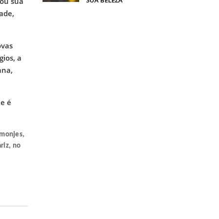
cou sua
ade,
ovas
ios, a
ana,
ue é
 monjes,
riz, no