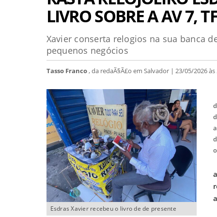
LIVRO SOBRE A AV 7, T
Xavier conserta relogios na sua banca d
pequenos negócios
Tasso Franco
, da redaÃ§Ã£o em Salvador | 23/05/2026 às 
d
d
a
d
o
N
a
r
a
Esdras Xavier recebeu o livro de de presente