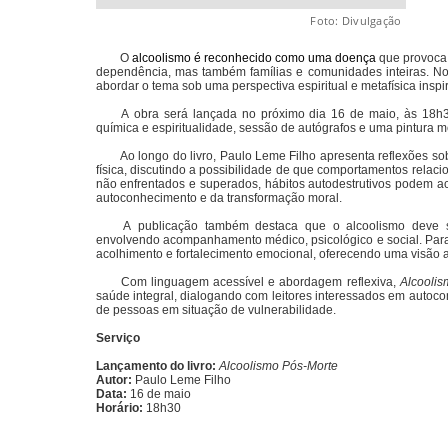
Foto: Divulgação
O
alcoolismo é reconhecido como uma doença
que provoca
dependência, mas também famílias e comunidades inteiras. No
abordar o tema sob uma perspectiva espiritual e metafísica insp
A obra será lançada no próximo dia 16 de maio, às 18h
química e espiritualidade, sessão de autógrafos e uma pintura m
Ao longo do livro, Paulo Leme Filho apresenta reflexões s
física, discutindo a possibilidade de que comportamentos relacio
não enfrentados e superados, hábitos autodestrutivos podem ac
autoconhecimento e da transformação moral.
A publicação também destaca que o alcoolismo deve s
envolvendo acompanhamento médico, psicológico e social. Para
acolhimento e fortalecimento emocional, oferecendo uma visão a
Com linguagem acessível e abordagem reflexiva,
Alcoolis
saúde integral, dialogando com leitores interessados em autoc
de pessoas em situação de vulnerabilidade.
Serviço
Lançamento do livro:
Alcoolismo Pós-Morte
Autor:
Paulo Leme Filho
Data:
16 de maio
Horário:
18h30