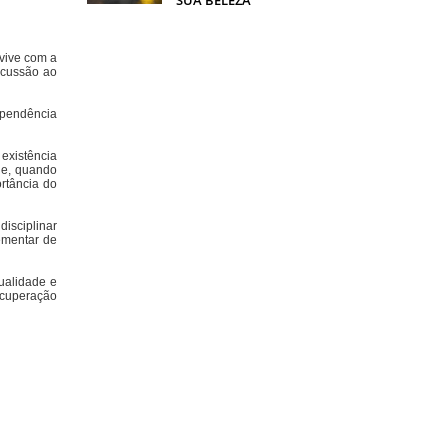
vive com a
scussão ao
ependência
existência
que, quando
rtância do
isciplinar
ementar de
ualidade e
ecuperação