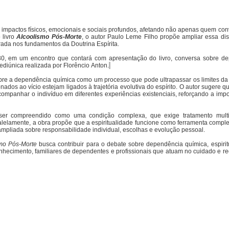
 impactos físicos, emocionais e sociais profundos, afetando não apenas quem con
 livro
Alcoolismo Pós-Morte
, o autor Paulo Leme Filho propõe ampliar essa di
irada nos fundamentos da Doutrina Espírita.
30, em um encontro que contará com apresentação do livro, conversa sobre d
ediúnica realizada por Florêncio Anton.
obre a dependência química como um processo que pode ultrapassar os limites da 
nados ao vício estejam ligados à trajetória evolutiva do espírito. O autor sugere 
ompanhar o indivíduo em diferentes experiências existenciais, reforçando a impo
er compreendido como uma condição complexa, que exige tratamento multid
lelamente, a obra propõe que a espiritualidade funcione como ferramenta compl
mpliada sobre responsabilidade individual, escolhas e evolução pessoal.
mo Pós-Morte
busca contribuir para o debate sobre dependência química, espirit
onhecimento, familiares de dependentes e profissionais que atuam no cuidado e r