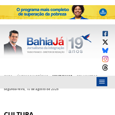
CAPA
ÚLTIMAS NOTÍCIAS
MIUDINHAS
COLUNISTAS
Menu
ARTIGOS
BAHIAJÁ VÍDEOS
FALE CONOSCO
segunda-feira, 10 de agosto de 2026
CULTURA