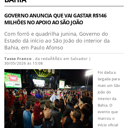
GOVERNO ANUNCIA QUE VAI GASTAR R$146
MILHÕES NO APOIO AO SÃO JOÃO
Com forró e quadrilha junina, Governo do
Estado dá início ao São João do interior da
Bahia, em Paulo Afonso
Tasso Franco
, da redaÃ§Ã£o em Salvador |
30/05/2026 às 15:08
Foi dada a
largada para
mais um São
João do
Interior da
Bahia. O
evento que
marcou o
início oficial