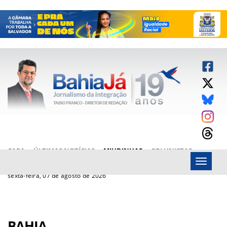
CAPA
ÚLTIMAS NOTÍCIAS
MIUDINHAS
COLUNISTAS
Menu
ARTIGOS
BAHIAJÁ VÍDEOS
FALE CONOSCO
sexta-feira, 07 de agosto de 2026
BAHIA