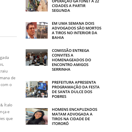
OPERAÇÃO GATONET A 22
CIDADES A PARTIR
SEGUNDA
EM UMA SEMANA DOIS
ADVOGADOS SÃO MORTOS
A TIROS NO INTERIOR DA
BAHIA
COMISSÃO ENTREGA
CONVITES A
ugada
HOMENAGEADOS DO
os,
ENCONTRO AMIGOS
SERRINHA
traiu
semana de
PREFEITURA APRESENTA
e com o
PROGRAMAÇÃO DA FESTA
DE SANTA DULCE DOS
POBRES
& Ítalo
HOMENS ENCAPUZADOS
ança e
MATAM ADVOGADA A
ões que
TIROS NA CIDADE DE
ITORORÓ