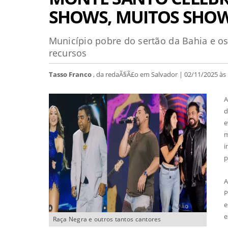
SHOWS, MUITOS SHO
Município pobre do sertão da Bahia e o
recursos
Tasso Franco
, da redaÃ§Ã£o em Salvador | 02/11/2025 às 
A
d
e
m
i
p
A
P
e
e
Raça Negra e outros tantos cantores