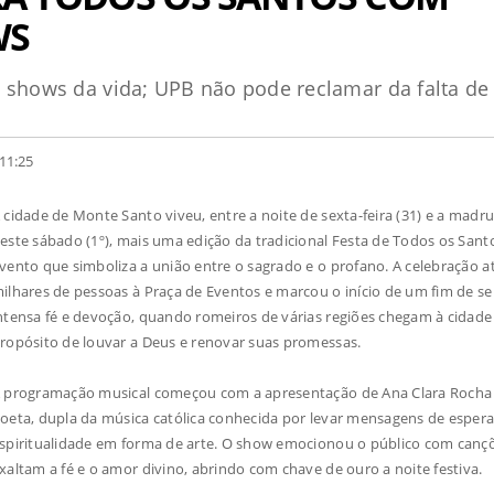
WS
s shows da vida; UPB não pode reclamar da falta de
11:25
 cidade de Monte Santo viveu, entre a noite de sexta-feira (31) e a madr
este sábado (1º), mais uma edição da tradicional Festa de Todos os Sant
vento que simboliza a união entre o sagrado e o profano. A celebração a
ilhares de pessoas à Praça de Eventos e marcou o início de um fim de 
ntensa fé e devoção, quando romeiros de várias regiões chegam à cidad
ropósito de louvar a Deus e renovar suas promessas.
 programação musical começou com a apresentação de Ana Clara Rocha 
oeta, dupla da música católica conhecida por levar mensagens de esper
spiritualidade em forma de arte. O show emocionou o público com canç
xaltam a fé e o amor divino, abrindo com chave de ouro a noite festiva.