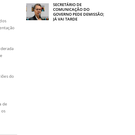
SECRETÁRIO DE
COMUNICAÇÃO DO
GOVERNO PEDE DEMISSÃO;
JÁ VAI TARDE
 dos
sentação
iderada
de
viões do
a de
 os