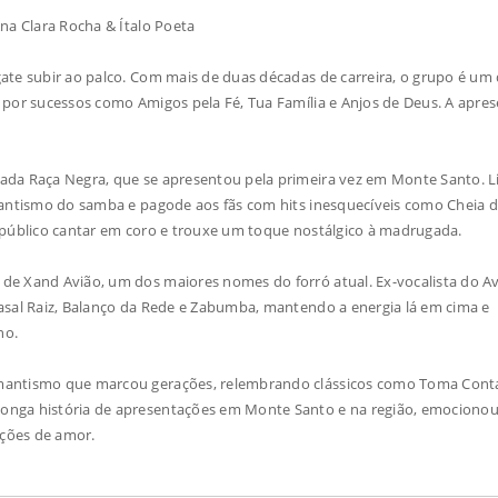
na Clara Rocha & Ítalo Poeta
ate subir ao palco. Com mais de duas décadas de carreira, o grupo é um
 por sucessos como Amigos pela Fé, Tua Família e Anjos de Deus. A apre
ada Raça Negra, que se apresentou pela primeira vez em Monte Santo. L
omantismo do samba e pagode aos fãs com hits inesquecíveis como Cheia 
 público cantar em coro e trouxe um toque nostálgico à madrugada.
de Xand Avião, um dos maiores nomes do forró atual. Ex-vocalista do A
asal Raiz, Balanço da Rede e Zabumba, mantendo a energia lá em cima e
no.
omantismo que marcou gerações, relembrando clássicos como Toma Cont
onga história de apresentações em Monte Santo e na região, emocionou
ções de amor.