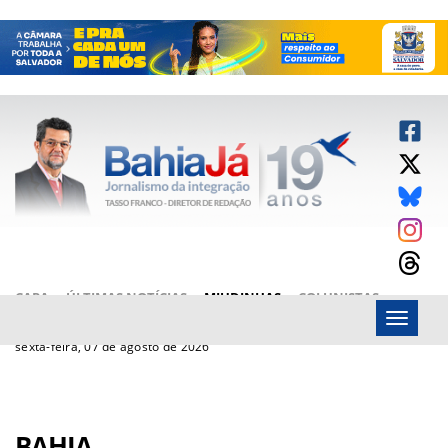
CAPA
ÚLTIMAS NOTÍCIAS
MIUDINHAS
COLUNISTAS
Menu
ARTIGOS
BAHIAJÁ VÍDEOS
FALE CONOSCO
sexta-feira, 07 de agosto de 2026
BAHIA