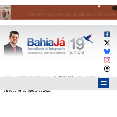
CAPA
ÚLTIMAS NOTÍCIAS
MIUDINHAS
COLUNISTAS
Menu
ARTIGOS
BAHIAJÁ VÍDEOS
FALE CONOSCO
s�bado, 08 de agosto de 2026