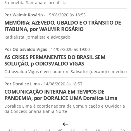
Samuelita Santana é jornalista
Por Walmir Rosário
- 15/08/2020 às 18:55
MEMÓRIA: AZEVEDO, UBALDO E O TRÂNSITO DE
ITABUNA, por WALMIR ROSÁRIO
Radialista, jornalista e advogado
Por Odiosvaldo Vigas
- 14/08/2020 às 19:00
AS CRISES PERMANENTES DO BRASIL SEM
SOLUÇÃO, p ODIOSVALDO VIGAS
Odiosvaldo Vigas é vereador em Salvador (decano) e médico
Por Doralice Lima
- 14/08/2020 às 18:57
COMUNICAÇÃO INTERNA EM TEMPOS DE
PANDEMIA, por DORALICE LIMA Doralice Lima
Doralice Lima é coordenadora de Comunicação e Ouvidoria
da Concessionária Bahia Norte
11
12
13
14
15
16
17
18
19
20