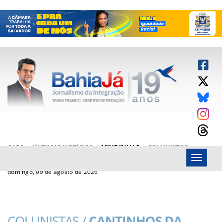
CAPA
ÚLTIMAS NOTÍCIAS
MIUDINHAS
COLUNISTAS
Menu
ARTIGOS
BAHIAJÁ VÍDEOS
FALE CONOSCO
domingo, 09 de agosto de 2026
COLUNISTAS /
CANTINHOS DA