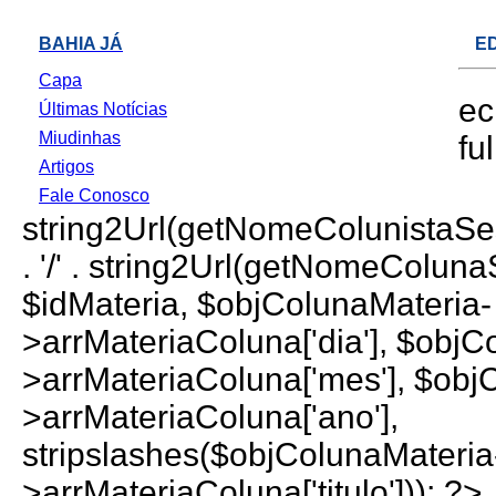
BAHIA JÁ
E
Capa
ec
Últimas Notícias
Miudinhas
ful
Artigos
Fale Conosco
string2Url(getNomeColunistaS
. '/' . string2Url(getNomeColun
$idMateria, $objColunaMateria-
>arrMateriaColuna['dia'], $objC
>arrMateriaColuna['mes'], $obj
>arrMateriaColuna['ano'],
stripslashes($objColunaMateria
>arrMateriaColuna['titulo'])); ?>