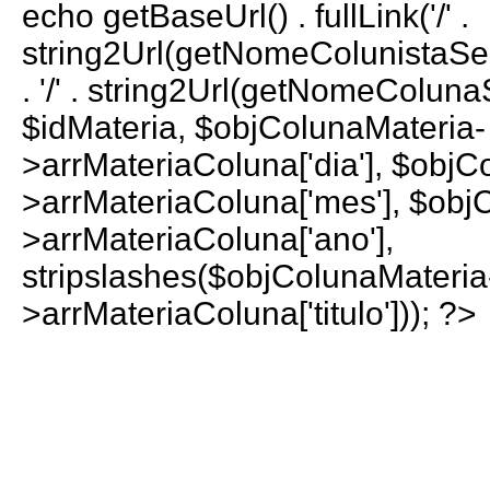
echo getBaseUrl() . fullLink('/' .
string2Url(getNomeColunistaS
. '/' . string2Url(getNomeColun
$idMateria, $objColunaMateria-
>arrMateriaColuna['dia'], $objC
>arrMateriaColuna['mes'], $obj
>arrMateriaColuna['ano'],
stripslashes($objColunaMateria
>arrMateriaColuna['titulo'])); ?>