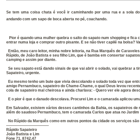
Se tem uma coisa chata é você ir caminhando por uma rua e a sola do
andando com um sapo de boca aberta no pé, coachando.
Pior é quando uma mulher quebra o salto do sapato num shopping e fica c
entrar numa loja e comprar outro pisante. E se não tiver capilé na bolsa?
Então, meu caro leitor, minha nobre leitoria, na Rua Marquês de Caraveles
Rápido, de João Batista e seu filho Lim, que é bamba em consertar sapatos, 
camping e assim por diante.
Se seu sapato está dando sinais de que vai abrir o solado, vai quebrar a ti
Sapateiro, urgente.
Eu mesmo tenho um bute que vivia descolando o solado toda vez que ent
amigo Pernambuco, sapateiro do Chame-Chame, o qual Deus levou recente
cola de sapateiro mal cheirosa e ainda charlava: - Quero ver ele agora desc
E o pior é que o danado descolava. Procurei Lim e o camarada aplicou um
Em Salvador, existem vários desses cantinhos da Bahia, os sapateiros de
além do saudoso Pernambuco, tem o camarada Carlos que atua no Jardim 
No Rápido da Marquês como em outros pontos da cidade os serviços são b
----------------------------------
Rápido Sapateiro
João Batista e Lim
Fone 71. 8742.47