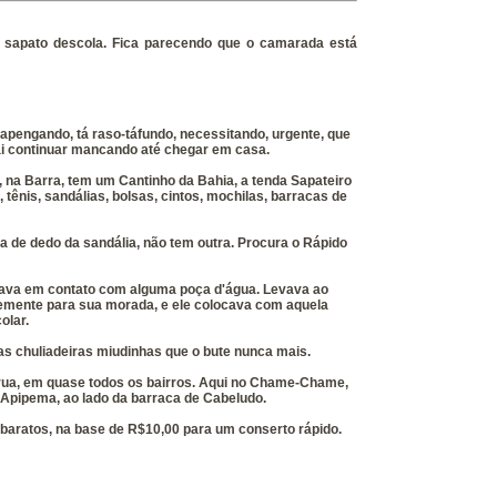
 sapato descola. Fica parecendo que o camarada está
apengando, tá raso-táfundo, necessitando, urgente, que
 Vai continuar mancando até chegar em casa.
, na Barra, tem um Cantinho da Bahia, a tenda Sapateiro
tênis, sandálias, bolsas, cintos, mochilas, barracas de
ra de dedo da sandália, não tem outra. Procura o Rápido
rava em contato com alguma poça d'água. Levava ao
mente para sua morada, e ele colocava com aquela
olar.
as chuliadeiras miudinhas que o bute nunca mais.
 rua, em quase todos os bairros. Aqui no Chame-Chame,
Apipema, ao lado da barraca de Cabeludo.
aratos, na base de R$10,00 para um conserto rápido.