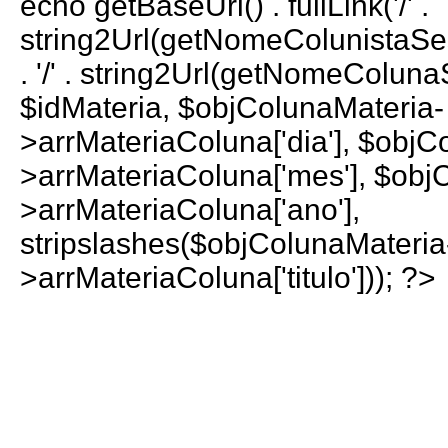
echo getBaseUrl() . fullLink('/' .
string2Url(getNomeColunistaS
. '/' . string2Url(getNomeColun
$idMateria, $objColunaMateria-
>arrMateriaColuna['dia'], $objC
>arrMateriaColuna['mes'], $obj
>arrMateriaColuna['ano'],
stripslashes($objColunaMateria
>arrMateriaColuna['titulo'])); ?>