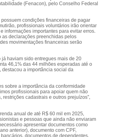
abilidade (Fenacon), pelo Conselho Federal
o possuem condições financeiras de pagar
tirão, profissionais voluntários irão orientar
 informações importantes para evitar erros.
o as declarações preenchidas pelos
ndes movimentações financeiras serão
 já haviam sido entregues mais de 20
enta 46,1% das 44 milhões esperadas até o
, destacou a importância social da
es sobre a importância da conformidade
imos profissionais para apoiar quem não
restrições cadastrais e outros prejuízos”,
 renda anual de até R$ 60 mil em 2025,
sionistas e pessoas que ainda não enviaram
é necessário apresentar documentos como
 ano anterior), documento com CPF,
s bancários, documentos de dependentes,