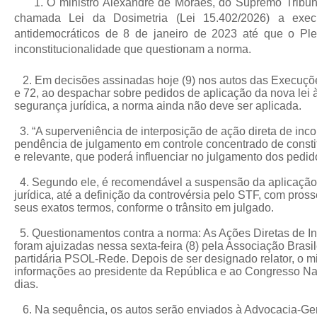
1. O ministro Alexandre de Moraes, do Supremo Tribuna
chamada Lei da Dosimetria (Lei 15.402/2026) a exe
antidemocráticos de 8 de janeiro de 2023 até que o Ple
inconstitucionalidade que questionam a norma.
2. Em decisões assinadas hoje (9) nos autos das Execuções
e 72, ao despachar sobre pedidos de aplicação da nova lei 
segurança jurídica, a norma ainda não deve ser aplicada.
3. “A superveniência de interposição de ação direta de inc
pendência de julgamento em controle concentrado de constit
e relevante, que poderá influenciar no julgamento dos pedido
4. Segundo ele, é recomendável a suspensão da aplicação d
jurídica, até a definição da controvérsia pelo STF, com pr
seus exatos termos, conforme o trânsito em julgado.
5. Questionamentos contra a norma: As Ações Diretas de In
foram ajuizadas nessa sexta-feira (8) pela Associação Brasi
partidária PSOL-Rede. Depois de ser designado relator, o m
informações ao presidente da República e ao Congresso Na
dias.
6. Na sequência, os autos serão enviados à Advocacia-Gera