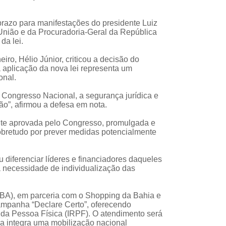
 prazo para manifestações do presidente Luiz
 União e da Procuradoria-Geral da República
da lei.
iro, Hélio Júnior, criticou a decisão do
 aplicação da nova lei representa um
ional.
Congresso Nacional, a segurança jurídica e
ção”, afirmou a defesa em nota.
nte aprovada pelo Congresso, promulgada e
sobretudo por prever medidas potencialmente
diferenciar líderes e financiadores daqueles
a necessidade de individualização das
A), em parceria com o Shopping da Bahia e
ampanha “Declare Certo”, oferecendo
nda Pessoa Física (IRPF). O atendimento será
iva integra uma mobilização nacional