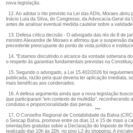
nova legislação.
12. Ao adotar o rito previsto na Lei das ADIs, Moraes abriu
Inácio Lula da Silva, do Congresso, da Advocacia-Geral da
antes de analisar eventual medida cautelar sobre a validade 
13. Defesa critica decisão - O advogado das rés do 8 de jane
ministro Alexandre de Moraes e afirmou que a suspensão da
precedente preocupante do ponto de vista jurídico e instituc
14. “Estamos discutindo o alcance da vontade soberana do 
o respeito às garantias fundamentais previstas na Constitui
15. Segundo o advogado, a Lei 15.402/2026 foi regularme
publicada, razão pela qual deveria ter aplicação imediata, 
mais benéficas aos condenados.
16. A defesa argumenta ainda que a nova legislação buscou 
que participaram “em contexto de multidão”, reconhecendo 
condutas e proporcionalidade das penas.
***
17. O Conselho Regional de Contabilidade da Bahia (CRCB
o Sescap Bahia, promove entre os dias 11 e 15 de maio a c
orientações gratuitas sobre a Declaração do Imposto de Re
realizado das 10h às 20h, no piso L2 do shopping. A iniciat