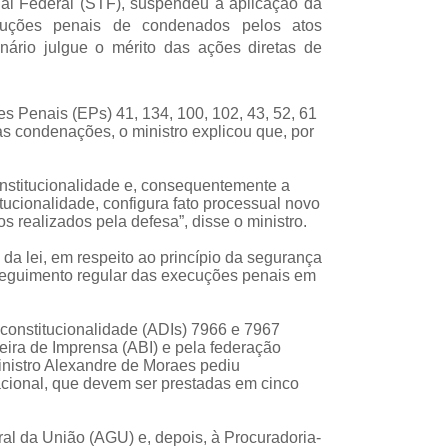
l Federal (STF), suspendeu a aplicação da
cuções penais de condenados pelos atos
nário julgue o mérito das ações diretas de
 Penais (EPs) 41, 134, 100, 102, 43, 52, 61
às condenações, o ministro explicou que, por
onstitucionalidade e, consequentemente a
ucionalidade, configura fato processual novo
s realizados pela defesa”, disse o ministro.
a lei, em respeito ao princípio da segurança
osseguimento regular das execuções penais em
constitucionalidade (ADIs) 7966 e 7967
leira de Imprensa (ABI) e pela federação
inistro Alexandre de Moraes pediu
cional, que devem ser prestadas em cinco
l da União (AGU) e, depois, à Procuradoria-