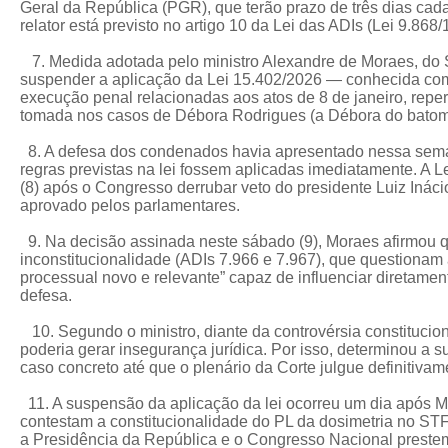
Geral da República (PGR), que terão prazo de três dias cada
relator está previsto no artigo 10 da Lei das ADIs (Lei 9.868/
7. Medida adotada pelo ministro Alexandre de Moraes, do 
suspender a aplicação da Lei 15.402/2026 — conhecida co
execução penal relacionadas aos atos de 8 de janeiro, reper
tomada nos casos de Débora Rodrigues (a Débora do batom
8. A defesa dos condenados havia apresentado nessa sema
regras previstas na lei fossem aplicadas imediatamente. A L
(8) após o Congresso derrubar veto do presidente Luiz Inácio
aprovado pelos parlamentares.
9. Na decisão assinada neste sábado (9), Moraes afirmou q
inconstitucionalidade (ADIs 7.966 e 7.967), que questionam a
processual novo e relevante” capaz de influenciar diretame
defesa.
10. Segundo o ministro, diante da controvérsia constitucion
poderia gerar insegurança jurídica. Por isso, determinou a 
caso concreto até que o plenário da Corte julgue definitiva
11. A suspensão da aplicação da lei ocorreu um dia após M
contestam a constitucionalidade do PL da dosimetria no STF.
a Presidência da República e o Congresso Nacional prestem