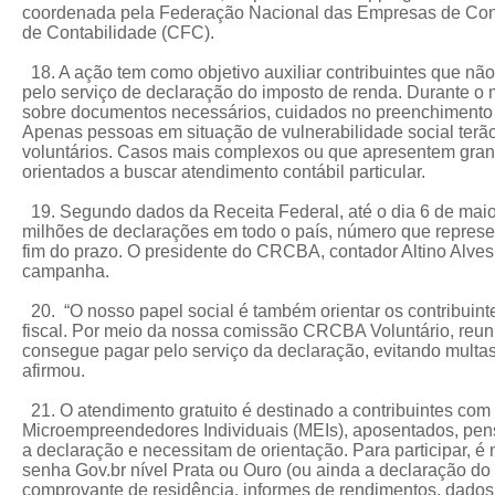
coordenada pela Federação Nacional das Empresas de Cont
de Contabilidade (CFC).
18. A ação tem como objetivo auxiliar contribuintes que nã
pelo serviço de declaração do imposto de renda. Durante o mu
sobre documentos necessários, cuidados no preenchimento e
Apenas pessoas em situação de vulnerabilidade social terã
voluntários. Casos mais complexos ou que apresentem gra
orientados a buscar atendimento contábil particular.
19. Segundo dados da Receita Federal, até o dia 6 de maio
milhões de declarações em todo o país, número que repres
fim do prazo. O presidente do CRCBA, contador Altino Alves
campanha.
20. “O nosso papel social é também orientar os contribuint
fiscal. Por meio da nossa comissão CRCBA Voluntário, reun
consegue pagar pelo serviço da declaração, evitando multas, 
afirmou.
21. O atendimento gratuito é destinado a contribuintes com
Microempreendedores Individuais (MEIs), aposentados, pen
a declaração e necessitam de orientação. Para participar, 
senha Gov.br nível Prata ou Ouro (ou ainda a declaração do
comprovante de residência, informes de rendimentos, dado