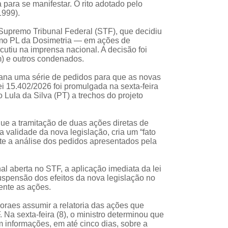
 para se manifestar. O rito adotado pelo
1999).
Supremo Tribunal Federal (STF), que decidiu
mo PL da Dosimetria — em ações de
cutiu na imprensa nacional. A decisão foi
) e outros condenados.
na uma série de pedidos para que as novas
ei 15.402/2026 foi promulgada na sexta-feira
 Lula da Silva (PT) a trechos do projeto
ue a tramitação de duas ações diretas de
 validade da nova legislação, cria um “fato
nte a análise dos pedidos apresentados pela
al aberta no STF, a aplicação imediata da lei
suspensão dos efeitos da nova legislação no
mente as ações.
oraes assumir a relatoria das ações que
 Na sexta-feira (8), o ministro determinou que
 informações, em até cinco dias, sobre a