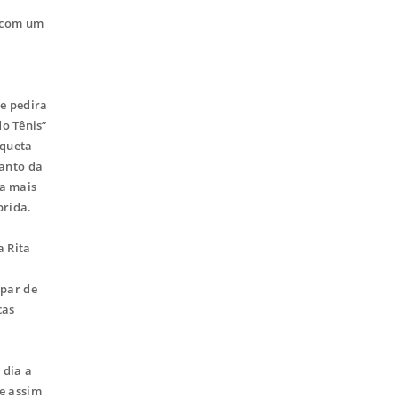
u com um
e pedira
do Tênis”
aqueta
canto da
da mais
prida.
 Rita
ipar de
cas
 dia a
 e assim