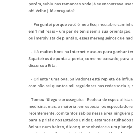
porém, subiu nas tamancas onde já se encontrava usa
oh! Velho jiló enrugado?
- Perguntei porque você é meu Exu, meu abre caminho e
em 1 mil reais – um par de tênis sem a sua orientação.
ou imersivista de plantão, esses merengueiros que na
- Há muitos bons na internet e uso-os para ganhar te
Sapateiros de ponta-a-ponta, como no passado, para ad
discursou Rita.
- Orientar uma ova. Salvadores está repleta de infl
com não sei quantos mil seguidores nas redes sociais, 
Tomou fôlego e prosseguiu: - Repleta de especialista
medicina, mas, a maioria, em especial os especuladore
recentemente, com tantos sábios nessa área ninguém p
para a prisão nos Estados Unidos; estamos atulhados de
ônibus num bairro, diz-se que se obedece a um planeja