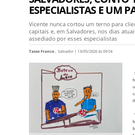
ESPECIALISTAS E UM P
Vicente nunca cortou um terno para clie
capitais e, em Salvadores, nos dias at
assediado por esses especialistas
Tasso Franco
, Salvador | 13/05/2026 às 09:54
h
u
c
l
V
b
b