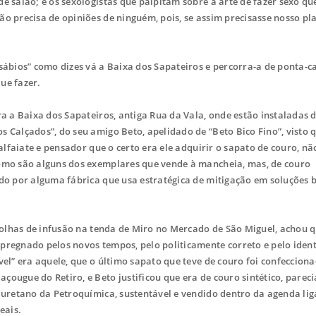
e salão; e os sexologistas que palpitam sobre a arte de fazer sexo que
o precisa de opiniões de ninguém, pois, se assim precisasse nosso pl
ábios” como dizes vá a Baixa dos Sapateiros e percorra-a de ponta-c
ue fazer.
a a Baixa dos Sapateiros, antiga Rua da Vala, onde estão instaladas 
s Calçados”, do seu amigo Beto, apelidado de “Beto Bico Fino”, visto 
 alfaiate e pensador que o certo era ele adquirir o sapato de couro, nã
como são alguns dos exemplares que vende à mancheia, mas, de couro
ado por alguma fábrica que usa estratégica de mitigação em soluções
olhas de infusão na tenda de Miro no Mercado de São Miguel, achou q
pregnado pelos novos tempos, pelo politicamente correto e pelo iden
vel” era aquele, que o último sapato que teve de couro foi confeccion
ougue do Retiro, e Beto justificou que era de couro sintético, parec
liuretano da Petroquímica, sustentável e vendido dentro da agenda li
eais.