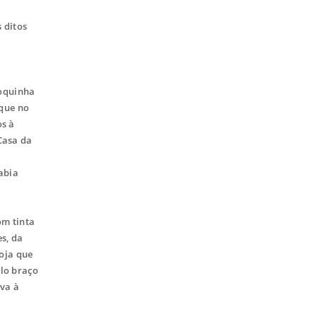
 ditos
a
roquinha
 que no
os à
Casa da
abia
om tinta
s, da
loja que
elo braço
ava à