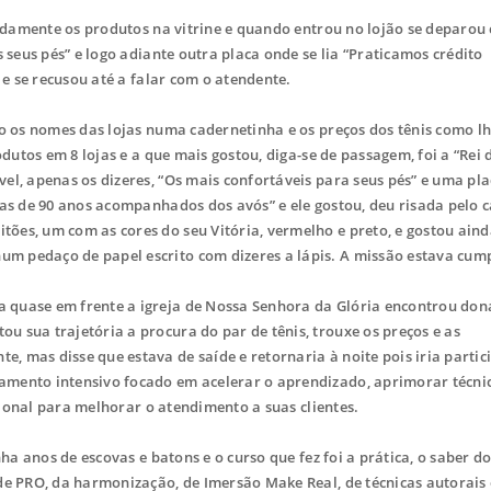
adamente os produtos na vitrine e quando entrou no lojão se deparo
 seus pés” e logo adiante outra placa onde se lia “Praticamos crédito
 e se recusou até a falar com o atendente.
o os nomes das lojas numa cadernetinha e os preços dos tênis como lh
odutos em 8 lojas e a que mais gostou, diga-se de passagem, foi a “Rei 
el, apenas os dizeres, “Os mais confortáveis para seus pés” e uma pl
oas de 90 anos acompanhados dos avós” e ele gostou, deu risada pelo 
ões, um com as cores do seu Vitória, vermelho e preto, e gostou ain
m pedaço de papel escrito com dizeres a lápis. A missão estava cum
uase em frente a igreja de Nossa Senhora da Glória encontrou dona
 sua trajetória a procura do par de tênis, trouxe os preços e as
mas disse que estava de saíde e retornaria à noite pois iria partic
amento intensivo focado em acelerar o aprendizado, aprimorar técni
ssional para melhorar o atendimento a suas clientes.
a anos de escovas e batons e o curso que fez foi a prática, o saber do
de PRO, da harmonização, de Imersão Make Real, de técnicas autorais