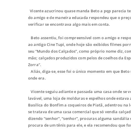
Vicente azucrinou quase manda Beto a pqp parecia ter
do amigo e de maneira educada respondeu que o preço 
verificar se encontrava algo mais em conta.
Beto assentiu, foi compreensível com o amigo e respo
ao antigo Cine Tupi, onde hoje são exibidos filmes por
seu “Mundo dos Calçados”, como próprio nome diz, com 
mão; calçados produzidos com pelos de coelhos da Esp
Zorra”.
Aliás, diga-se, esse foi o único momento em que Beto
onde era.
Vicente seguiu adiante e passada uma casa onde se ve
lavável, uma loja de molduras e espelhos onde estava 
Basílica do Bonfim a coqueiros de Piatã, adentrou na l
se tratava de uma casa comercial que só vendia calça
dizendo “senhor”, “senhor”, procuras alguma sandália 
procura de um tênis para ele, e ela recomendou que fos