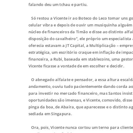
falando deu um tchau e partiu.
Só restou a Vicente ir ao Boteco do Leco tomar uns gor
celular vibra e depois de ouvir um musiquinha alguém 
núcleo de financeiros da Timão e disse ao distinto alf
disposição do cavalheiro”, ele próprio um especialista
oferecia estavam a JT Capital, a Multiplicação – emp
estratégica, um escritório craque em inflação de impac
financeira, a Rubi, baseada em stablecoins, uma gesto
Vicente ficasse a vontade de em escolher e decidir.
O abnegado alfaiate e pensador, a essa altura escald
andamento, ouviu tudo pacientemente dando corda ao 
para investir no mercado financeiro, mas Santos insi
oportunidades são imensas, e Vicente, comovido, disse
pinga da boa, de Abaíra, que aparecesse e o distinto
sediada em Singapura.
Ora, pois, Vicente nunca cortou um terno para cliente 