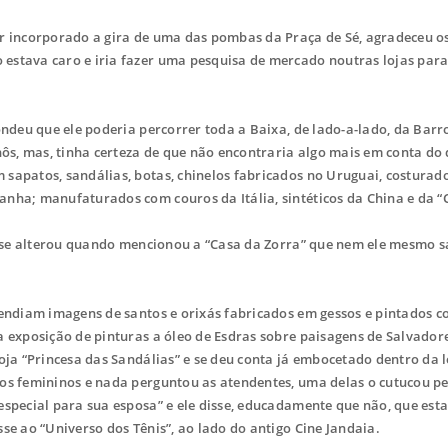
 incorporado a gira de uma das pombas da Praça de Sé, agradeceu os
estava caro e iria fazer uma pesquisa de mercado noutras lojas par
ndeu que ele poderia percorrer toda a Baixa, de lado-a-lado, da Bar
nôs, mas, tinha certeza de que não encontraria algo mais em conta do
sapatos, sandálias, botas, chinelos fabricados no Uruguai, costurad
anha; manufaturados com couros da Itália, sintéticos da China e da “
 se alterou quando mencionou a “Casa da Zorra” que nem ele mesmo s
ndiam imagens de santos e orixás fabricados em gessos e pintados c
a exposição de pinturas a óleo de Esdras sobre paisagens de Salvadore
oja “Princesa das Sandálias” e se deu conta já embocetado dentro da 
dos femininos e nada perguntou as atendentes, uma delas o cutucou p
especial para sua esposa” e ele disse, educadamente que não, que est
se ao “Universo dos Tênis”, ao lado do antigo Cine Jandaia.