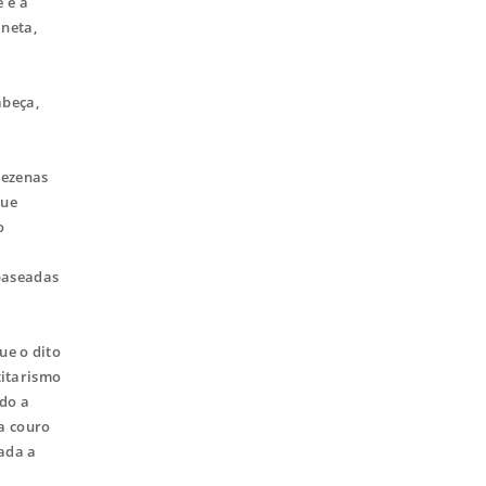
 é a
aneta,
abeça,
dezenas
que
o
 baseadas
ue o dito
titarismo
ado a
ia couro
gada a