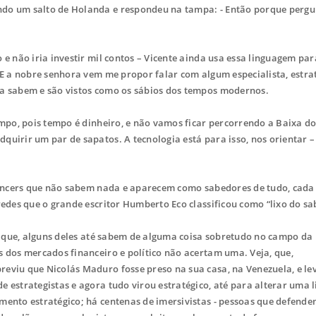
ndo um salto de Holanda e respondeu na tampa: - Então porque pergu
 não iria investir mil contos – Vicente ainda usa essa linguagem par
 E a nobre senhora vem me propor falar com algum especialista, estra
da sabem e são vistos como os sábios dos tempos modernos.
mpo, pois tempo é dinheiro, e não vamos ficar percorrendo a Baixa d
quirir um par de sapatos. A tecnologia está para isso, nos orientar –
uencers que não sabem nada e aparecem como sabedores de tudo, cada
redes que o grande escritor Humberto Eco classificou como “lixo do sa
s que, alguns deles até sabem de alguma coisa sobretudo no campo da
s dos mercados financeiro e político não acertam uma. Veja, que,
reviu que Nicolás Maduro fosse preso na sua casa, na Venezuela, e l
 estrategistas e agora tudo virou estratégico, até para alterar uma 
mento estratégico; há centenas de imersivistas - pessoas que defende