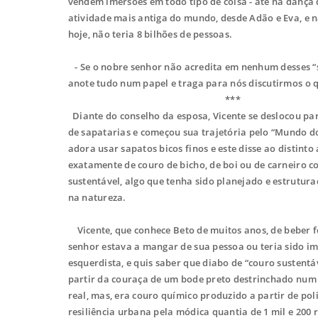
vendem imersões em todo tipo de coisa - até na dança d
atividade mais antiga do mundo, desde Adão e Eva, e nã
hoje, não teria 8 bilhões de pessoas.
- Se o nobre senhor não acredita em nenhum desses “s
anote tudo num papel e traga para nós discutirmos o q
***
Diante do conselho da esposa, Vicente se deslocou par
de sapatarias e começou sua trajetória pelo “Mundo do
adora usar sapatos bicos finos e este disse ao distinto
exatamente de couro de bicho, de boi ou de carneiro 
sustentável, algo que tenha sido planejado e estrutur
na natureza.
Vicente, que conhece Beto de muitos anos, de beber f
senhor estava a mangar de sua pessoa ou teria sido im
esquerdista, e quis saber que diabo de “couro sustentá
partir da couraça de um bode preto destrinchado num aç
real, mas, era couro químico produzido a partir de po
resiliência urbana pela módica quantia de 1 mil e 200 r