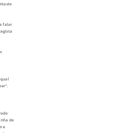
ntaste
a falar
tegista
os
 qual
ber”.
evado
linha de
m e