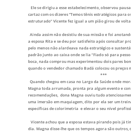
Ele se dirigiu a esse estabelecimento, observou paus
cartaz com os dizeres “Temos tênis estratégicos para os
estruturado” Vicente fez igual a um pião girou de volta
Ainda assim não desistiu de sua missão e foi anotand
a esposa Rita e se deu por satisfeito após consultar pr
pelo menos não alardeava nada estratégico e sustentáv
padrão junto ao caixa onde se lia “Fiado só para pess
boca, nada comprou mas experimentou dois pares bonit
quando o vendedor chamado Badá colocou os preços nu
***
Quando chegou em casa no Largo da Saúde onde mora q
Magna toda arrumada, pronta pra algum evento e contou
recomendações, dona Magna ouviu tudo atenciosamente, 
uma imersão em maquiagem, dito por ela ser um trein
específicas de colorimetria e elevar o seu nível profi
Vicente achou que a esposa estava pirando pois já tinh
dia. Magna disse-lhe que os tempos agora são outros, 