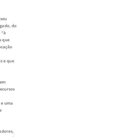
 seu
lgado, do
 “à
s que
locação
s e que
 em
recursos
s e uma
e
adores,