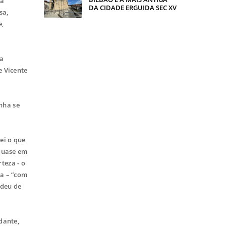
 a
DA CIDADE ERGUIDA SEC XV
sa,
e,
ma
e Vicente
nha se
ei o que
quase em
teza - o
da – “com
 deu de
dante,