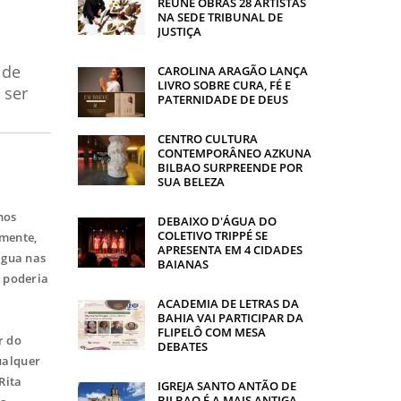
REÚNE OBRAS 28 ARTISTAS
NA SEDE TRIBUNAL DE
JUSTIÇA
 de
CAROLINA ARAGÃO LANÇA
LIVRO SOBRE CURA, FÉ E
 ser
PATERNIDADE DE DEUS
CENTRO CULTURA
CONTEMPORÂNEO AZKUNA
BILBAO SURPREENDE POR
SUA BELEZA
nos
DEBAIXO D'ÁGUA DO
COLETIVO TRIPPÉ SE
lmente,
APRESENTA EM 4 CIDADES
água nas
BAIANAS
o poderia
ACADEMIA DE LETRAS DA
BAHIA VAI PARTICIPAR DA
FLIPELÔ COM MESA
r do
DEBATES
ualquer
Rita
IGREJA SANTO ANTÃO DE
BILBAO É A MAIS ANTIGA