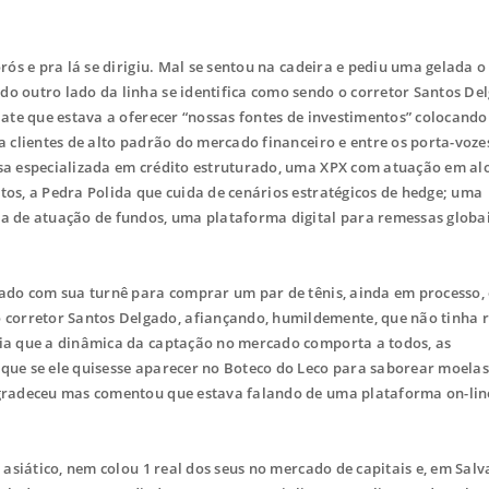
ós e pra lá se dirigiu. Mal se sentou na cadeira e pediu uma gelada o
do outro lado da linha se identifica como sendo o corretor Santos De
aiate que estava a oferecer “nossas fontes de investimentos” colocando
 a clientes de alto padrão do mercado financeiro e entre os porta-voze
resa especializada em crédito estruturado, uma XPX com atuação em a
tos, a Pedra Polida que cuida de cenários estratégicos de hedge; uma
ra de atuação de fundos, uma plataforma digital para remessas globai
ado com sua turnê para comprar um par de tênis, ainda em processo,
corretor Santos Delgado, afiançando, humildemente, que não tinha 
stia que a dinâmica da captação no mercado comporta a todos, as
 que se ele quisesse aparecer no Boteco do Leco para saborear moela
 agradeceu mas comentou que estava falando de uma plataforma on-lin
asiático, nem colou 1 real dos seus no mercado de capitais e, em Salv