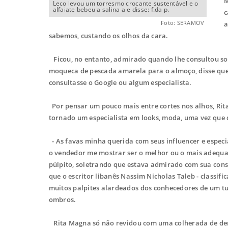
M
Leco levou um torresmo crocante sustentável e o
alfaiate bebeu a salina a e disse: f.da p.
c
Foto: SERAMOV
a
sabemos, custando os olhos da cara.
Ficou, no entanto, admirado quando lhe consultou so
moqueca de pescada amarela para o almoço, disse que 
consultasse o Google ou algum especialista.
Por pensar um pouco mais entre cortes nos alhos, Rit
tornado um especialista em looks, moda, uma vez que 
- As favas minha querida com seus influencer e especi
o vendedor me mostrar ser o melhor ou o mais adequ
púlpito, soletrando que estava admirado com sua consor
que o escritor libanês Nassim Nicholas Taleb - classif
muitos palpites alardeados dos conhecedores de um tu
ombros.
Rita Magna só não revidou com uma colherada de dend