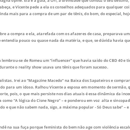
agna opine. Ela é a guia, a Ori, a divindade que conduz o seu destino,
abeça, e Vicente pede a ela os conselhos adequados para qualquer coi
inda mais para a compra de um par de tênis, do bom, do especial, hoj
bre a compra e ela, atarefada com os afazeres de casa, preparava u
entendia pouco ou quase nada da matéria, e que, se dúvida havia qu
a lembrou-se de Romeu um “influencer” que havia saído do CBD 40 e ti
durante o reality show usava uns tênis que foram sucesso.
alistas. Irei ao “Magazine Macedo” na Baixa dos Sapateiros e comprar
ado para um idoso. Ralhou Vicente a esposa em momento de sermão, 
te, pois, o que mais persiste nos dias atuais é essa dinâmica da incer
ica como “A lógica do Cisne Negro” – e ponderou em voz alta e sincopa
do e que não sabem nada, sigo, a máxima popular - Só Deus sabe” – e
ê na sua fuça porque feminista do bem não age com violência escal