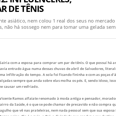
AR DE TÊNIS
nte asiático, nem colou 1 real dos seus no mercado
uais, não há sossego nem para tomar uma gelada sem
Sairia com a esposa para comprar um par de tênis. O que possuí há a
avia entrado água numa dessas chuvas de abril de Salvadores, litera
ma infiltração do tempo. A sola foi ficando fininha e com as poças d’
alçadas sempre que anda sobre elas molha os pés. E, sendo idoso, iss
he causar um resfriado.
icente Ramos alfaiate renomado à moda antiga e pensador, morado
airro da Saúde, é o que se pode chamar de precavido e não compra q
agulho que vê nas prateleiras, nem nada pessoal sem que sua esposa 